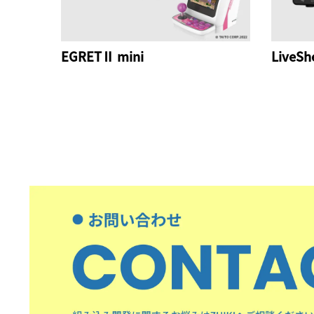
EGRETⅡ mini
LiveSh