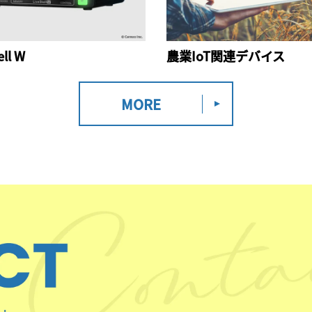
ell W
農業IoT関連デバイス
MORE