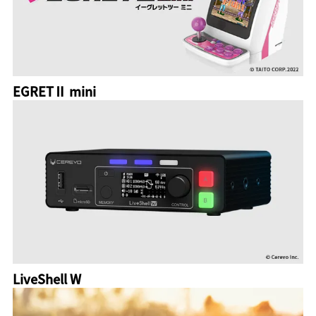
EGRETⅡ mini
LiveShell W