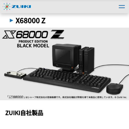
トップ
＞
法人のお客様
＞
自社製品事例
＞
X68000 Z
X68000 Z
ZUIKI自社製品