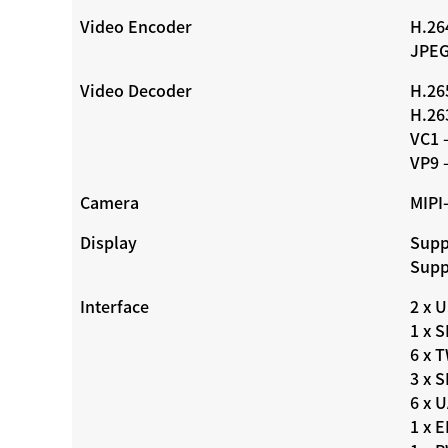
Video Encoder
H.26
JPEG
Video Decoder
H.26
H.26
VC1 
VP9 
Camera
MIPI-
Display
Supp
Supp
Interface
2 x 
1 x 
6 x 
3 x S
6 x 
1 x 