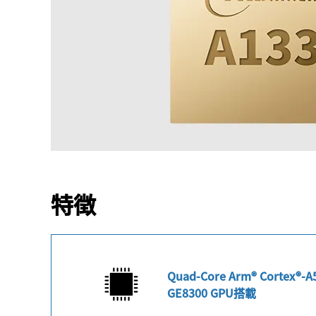
特徴
Quad-Core Arm® Cortex®-
GE8300 GPU搭載