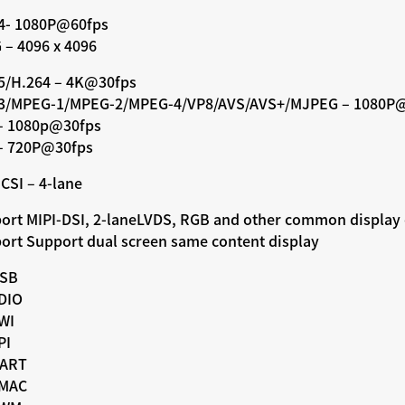
4- 1080P@60fps
 – 4096 x 4096
5/H.264 – 4K@30fps
3/MPEG-1/MPEG-2/MPEG-4/VP8/AVS/AVS+/MJPEG – 1080P
– 1080p@30fps
– 720P@30fps
CSI – 4-lane
ort MIPI-DSI, 2-laneLVDS, RGB and other common display
ort Support dual screen same content display
USB
SDIO
TWI
PI
UART
EMAC