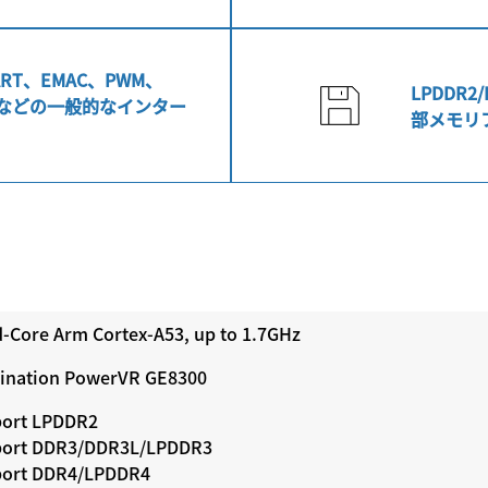
ART、EMAC、PWM、
LPDDR2/
、IRなどの一般的なインター
部メモリ
-Core Arm Cortex-A53, up to 1.7GHz
ination PowerVR GE8300
ort LPDDR2
ort DDR3/DDR3L/LPDDR3
ort DDR4/LPDDR4