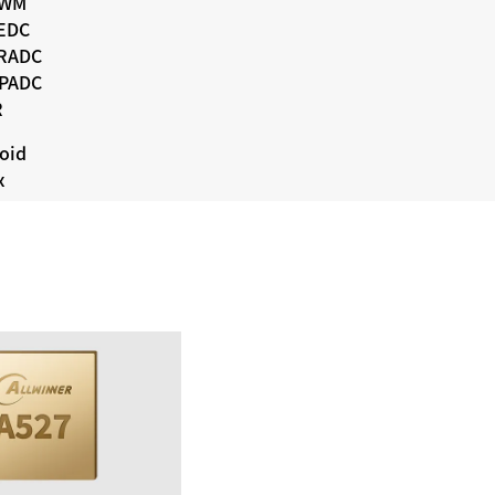
PWM
LEDC
LRADC
GPADC
R
oid
x