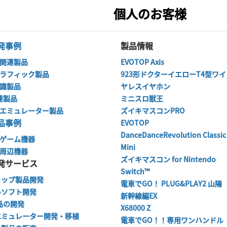
個人のお客様
発事例
製品情報
関連製品
EVOTOP Axis
ラフィック製品
923形ドクターイエローT4型ワイ
識製品
ヤレスイヤホン
関連製品
ミニスロ獣王
エミュレーター製品
ズイキマスコンPRO
品事例
EVOTOP
DanceDanceRevolution Classic
ゲーム機器
Mini
周辺機器
ズイキマスコン for Nintendo
発サービス
Switch™
トップ製品開発
電車でGO！ PLUG&PLAY2 山陽
みソフト開発
新幹線編EX
品の開発
X68000 Z
エミュレーター開発・移植
電車でGO！！専用ワンハンドル