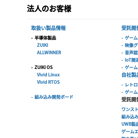
法人のお客様
取扱い製品情報
受託開
-
半導体製品
-
ゲーム
ZUIKI
-
映像グ
ALLWINNER
-
音声認
-
IoT
-
ZUIKI OS
-
ゲーム
自社製
Vivid Linux
Vivid RTOS
-
レトロ
-
ゲーム
-
組み込み開発ボード
受託開
ワンス
組み込
UWB製
ゲーム