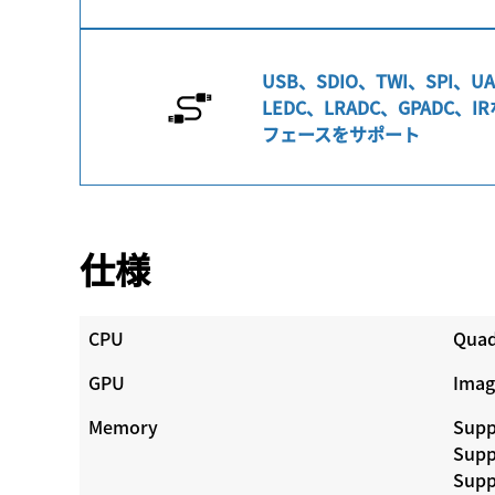
USB、SDIO、TWI、SPI、U
LEDC、LRADC、GPADC
フェースをサポート
仕様
CPU
Quad
GPU
Imag
Memory
Supp
Supp
Supp