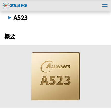
トップ
＞
法人のお客様
＞
取扱い製品情報
＞
A523
A523
概要