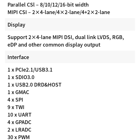
Parallel CSl – 8/10/12/16-bit width
MIPI CSI – 2×4-lane/4×2-lane/4+2×2-lane
Display
Support 2×4-lane MIPI DSI, dual link LVDS, RGB,
eDP and other common display output
Interface
1 x PCIe2.1/USB3.1
1 x SDIO3.0
1 x USB2.0 DRD&HOST
1 x GMAC
4 x SPI
9 x TWI
10 x UART
4 x GPADC
2 x LRADC
30 x PWM