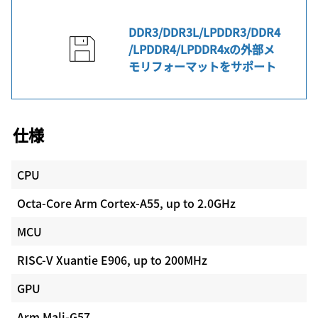
DDR3/DDR3L/LPDDR3/DDR4
/LPDDR4/LPDDR4xの外部メ
モリフォーマットをサポート
仕様
CPU
Octa-Core Arm Cortex-A55, up to 2.0GHz
MCU
RISC-V Xuantie E906, up to 200MHz
GPU
Arm Mali-G57