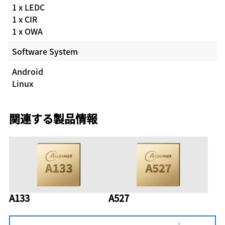
1 x LEDC
1 x CIR
1 x OWA
Software System
Android
Linux
関連する製品情報
A133
A527