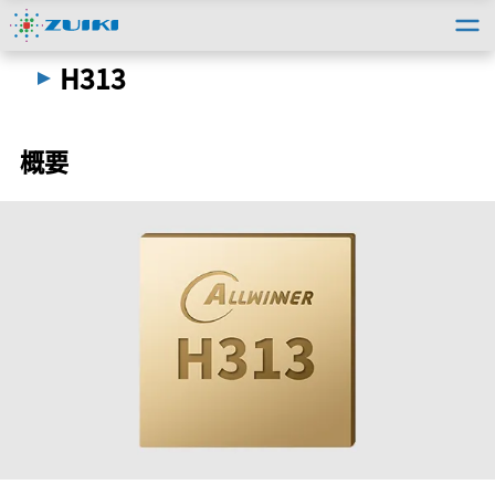
トップ
＞
法人のお客様
＞
取扱い製品情報
＞
H313
H313
概要