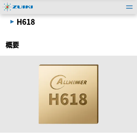
トップ
＞
法人のお客様
＞
取扱い製品情報
＞
H618
H618
概要