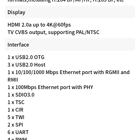
Display
HDMI 2.0a up to 4K@60fps
TV CVBS output, supporting PAL/NTSC
Interface
1 x USB2.0 OTG
3 x USB2.0 Host
1 x 10/100/1000 Mbps Ethernet port with RGMII and
RMII
1 x 100Mbps Ethernet port with PHY
1 x SDIO3.0
1 x TSC
1 x CIR
5 x TWI
2 x SPI
6 x UART
4 x PWM