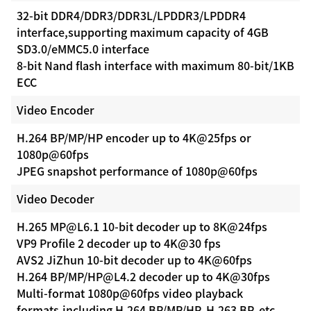
32-bit DDR4/DDR3/DDR3L/LPDDR3/LPDDR4
interface,supporting maximum capacity of 4GB
SD3.0/eMMC5.0 interface
8-bit Nand ﬂash interface with maximum 80-bit/1KB
ECC
Video Encoder
H.264 BP/MP/HP encoder up to 4K@25fps or
1080p@60fps
JPEG snapshot performance of 1080p@60fps
Video Decoder
H.265 MP@L6.1 10-bit decoder up to 8K@24fps
VP9 Proﬁle 2 decoder up to 4K@30 fps
AVS2 JiZhun 10-bit decoder up to 4K@60fps
H.264 BP/MP/HP@L4.2 decoder up to 4K@30fps
Multi-format 1080p@60fps video playback
formats,including H.264 BP/MP/HP, H.263 BP, etc