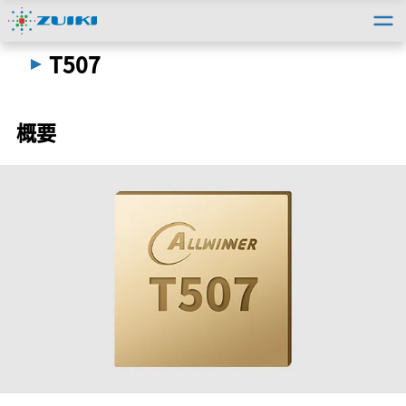
トップ
＞
法人のお客様
＞
取扱い製品情報
＞
T507
T507
概要