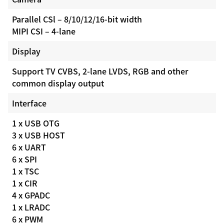
Parallel CSl – 8/10/12/16-bit width
MIPI CSI – 4-lane
Display
Support TV CVBS, 2-lane LVDS, RGB and other
common display output
Interface
1 x USB OTG
3 x USB HOST
6 x UART
6 x SPI
1 x TSC
1 x CIR
4 x GPADC
1 x LRADC
6 x PWM