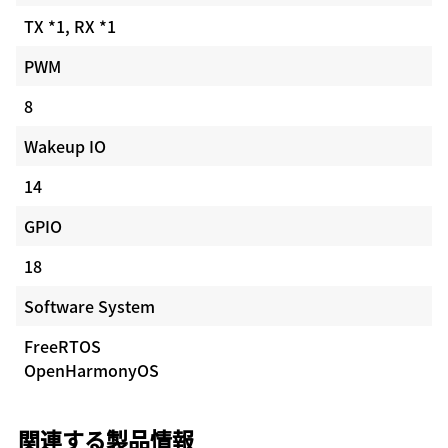
TX *1, RX *1
PWM
8
Wakeup IO
14
GPIO
18
Software System
FreeRTOS
OpenHarmonyOS
関連する製品情報