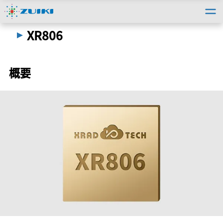
トップ
＞
法人のお客様
＞
取扱い製品情報
＞
XR806
XR806
概要