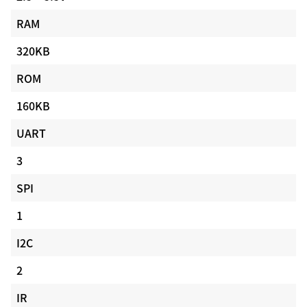
RAM
320KB
ROM
160KB
UART
3
SPI
1
I2C
2
IR