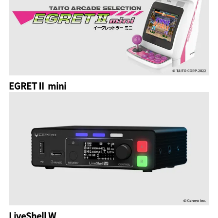
EGRETⅡ mini
LiveShell W