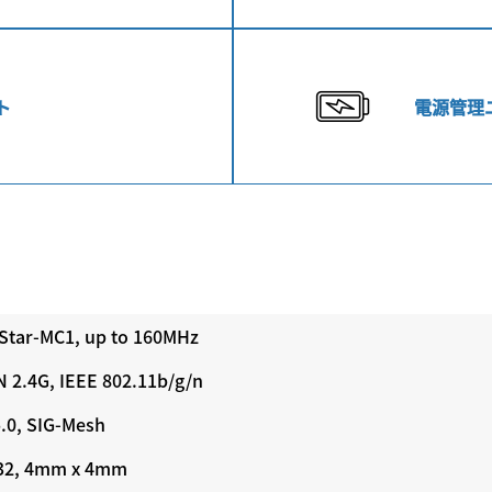
ト
電源管理
Star-MC1, up to 160MHz
 2.4G, IEEE 802.11b/g/n
.0, SIG-Mesh
32, 4mm x 4mm