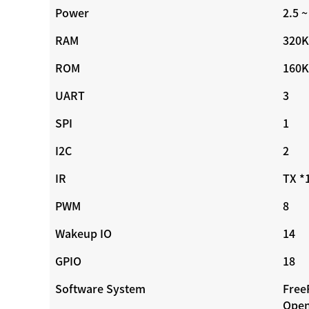
Power
2.5 ~
RAM
320
ROM
160
UART
3
SPI
1
I2C
2
IR
TX *
PWM
8
Wakeup IO
14
GPIO
18
Software System
Fre
Ope