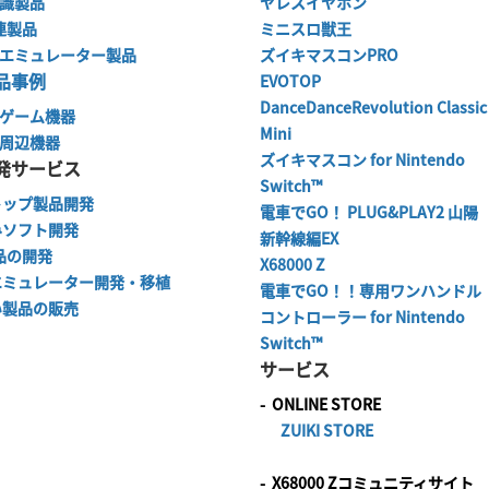
識製品
ヤレスイヤホン
関連製品
ミニスロ獣王
エミュレーター製品
ズイキマスコンPRO
品事例
EVOTOP
DanceDanceRevolution Classic
ゲーム機器
Mini
周辺機器
ズイキマスコン for Nintendo
発サービス
Switch™
トップ製品開発
電車でGO！ PLUG&PLAY2 山陽
みソフト開発
新幹線編EX
品の開発
X68000 Z
エミュレーター開発・移植
電車でGO！！専用ワンハンドル
い製品の販売
コントローラー for Nintendo
Switch™
サービス
-
ONLINE STORE
ZUIKI STORE
-
X68000 Zコミュニティサイト