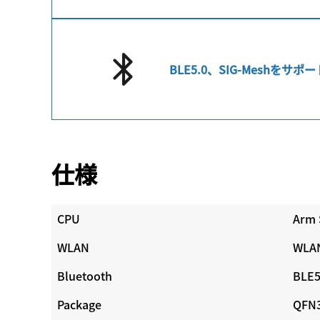
BLE5.0、SIG-Meshをサポー
仕様
CPU
Arm 
WLAN
WLAN
Bluetooth
BLE5
Package
QFN