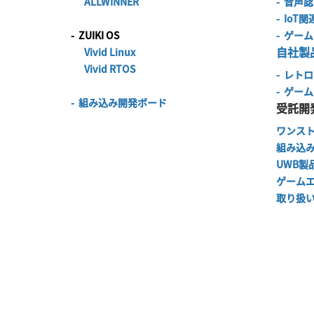
ALLWINNER
-
音声認
-
IoT
-
ZUIKI OS
-
ゲーム
自社製
Vivid Linux
Vivid RTOS
-
レトロ
-
ゲーム
-
組み込み開発ボード
受託開
ワンス
組み込
UWB製
ゲーム
取り扱