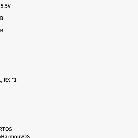
 5.5V
KB
KB
1, RX *1
eRTOS
nHarmonyOS